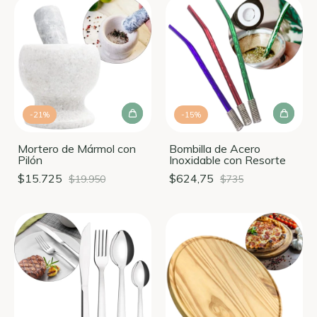
-
21
%
-
15
%
Mortero de Mármol con
Bombilla de Acero
Pilón
Inoxidable con Resorte
$15.725
$624,75
$19.950
$735