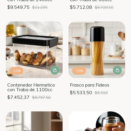
$9.549,75
$5.712,08
$11.235
$6.720,10
-
15
%
-
15
%
Contenedor Hermetico
Frasco para Fideos
con Traba de 1100cc
$5.533,50
$6.510
$7.452,37
$8.767,50