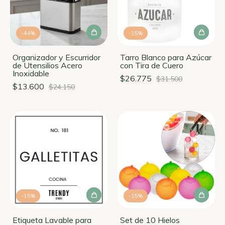
-
44
%
-
15
%
Organizador y Escurridor
Tarro Blanco para Azúcar
de Utensilios Acero
con Tira de Cuero
Inoxidable
$26.775
$31.500
$13.600
$24.150
-
15
%
-
15
%
Etiqueta Lavable para
Set de 10 Hielos