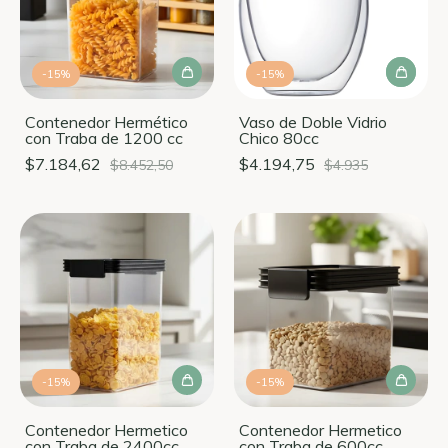
-
15
%
-
15
%
Contenedor Hermético
Vaso de Doble Vidrio
con Traba de 1200 cc
Chico 80cc
$7.184,62
$4.194,75
$8.452,50
$4.935
-
15
%
-
15
%
Contenedor Hermetico
Contenedor Hermetico
con Traba de 2400cc
con Traba de 600cc