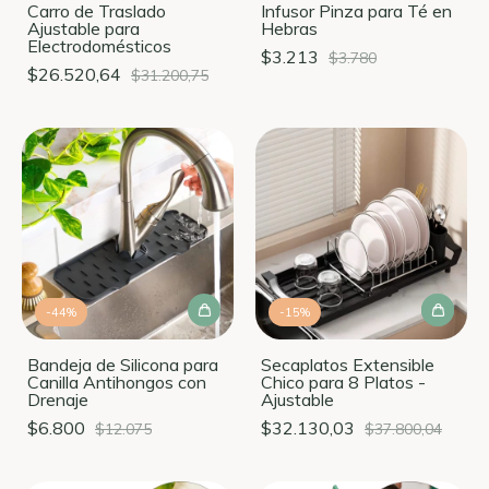
Carro de Traslado
Infusor Pinza para Té en
Ajustable para
Hebras
Electrodomésticos
$3.213
$3.780
$26.520,64
$31.200,75
-
44
%
-
15
%
Bandeja de Silicona para
Secaplatos Extensible
Canilla Antihongos con
Chico para 8 Platos -
Drenaje
Ajustable
$6.800
$32.130,03
$12.075
$37.800,04