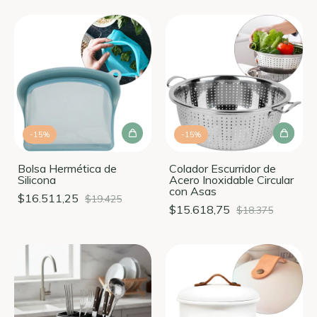
-
15
%
-
15
%
Bolsa Hermética de
Colador Escurridor de
Silicona
Acero Inoxidable Circular
con Asas
$16.511,25
$19.425
$15.618,75
$18.375