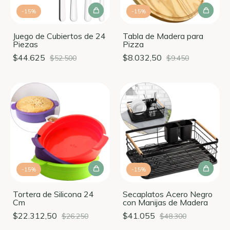
-
15
%
-
15
%
Juego de Cubiertos de 24
Tabla de Madera para
Piezas
Pizza
$44.625
$8.032,50
$52.500
$9.450
-
15
%
-
15
%
Tortera de Silicona 24
Secaplatos Acero Negro
Cm
con Manijas de Madera
$22.312,50
$41.055
$26.250
$48.300