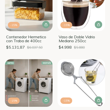
-
15
%
-
15
%
Contenedor Hermetico
Vaso de Doble Vidrio
con Traba de 400cc
Mediano 250cc
$5.131,87
$4.998
$6.037,50
$5.880
-
15
%
-
15
%