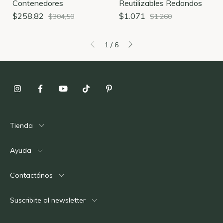
Contenedores
Reutilizables Redondos
$258,82
$1.071
$304,50
$1.260
1
/
6
Tienda
Ayuda
Contactános
Suscribite al newsletter