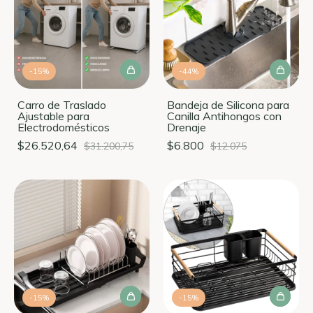
-
15
%
-
44
%
Carro de Traslado
Bandeja de Silicona para
Ajustable para
Canilla Antihongos con
Electrodomésticos
Drenaje
$26.520,64
$6.800
$31.200,75
$12.075
-
15
%
-
15
%