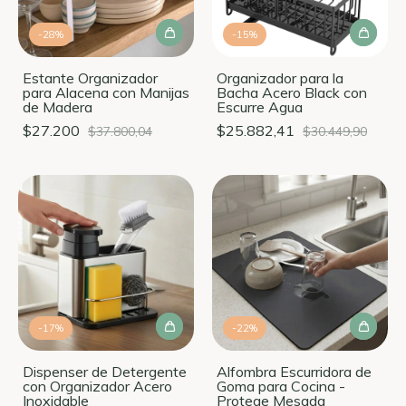
-
28
%
-
15
%
Estante Organizador
Organizador para la
para Alacena con Manijas
Bacha Acero Black con
de Madera
Escurre Agua
$27.200
$25.882,41
$37.800,04
$30.449,90
-
17
%
-
22
%
Dispenser de Detergente
Alfombra Escurridora de
con Organizador Acero
Goma para Cocina -
Inoxidable
Protege Mesada