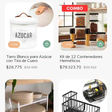
-
15
%
-
15
%
Tarro Blanco para Azúcar
Kit de 12 Contenedores
con Tira de Cuero
Herméticos
$26.775
$79.323,70
$31.500
$93.322