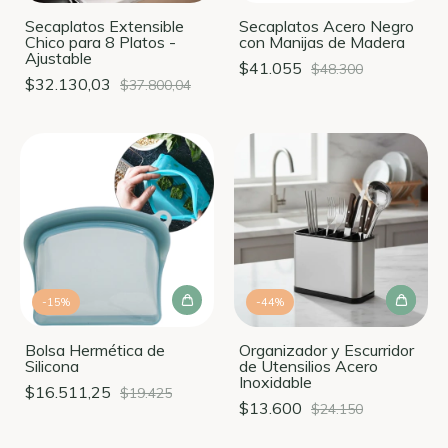
Secaplatos Extensible
Secaplatos Acero Negro
Chico para 8 Platos -
con Manijas de Madera
Ajustable
$41.055
$48.300
$32.130,03
$37.800,04
-
15
%
-
44
%
Bolsa Hermética de
Organizador y Escurridor
Silicona
de Utensilios Acero
Inoxidable
$16.511,25
$19.425
$13.600
$24.150