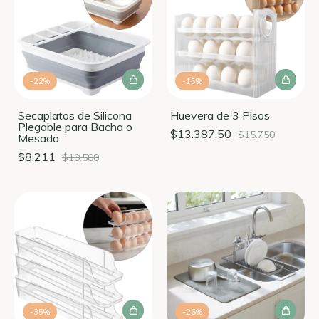
-
22
%
-
15
%
Secaplatos de Silicona
Huevera de 3 Pisos
Plegable para Bacha o
$13.387,50
$15.750
Mesada
$8.211
$10.500
-
35
%
-
26
%