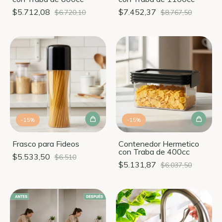
$5.712,08
$7.452,37
$6.720,10
$8.767,50
-
15
%
-
15
%
Frasco para Fideos
Contenedor Hermetico
con Traba de 400cc
$5.533,50
$6.510
$5.131,87
$6.037,50