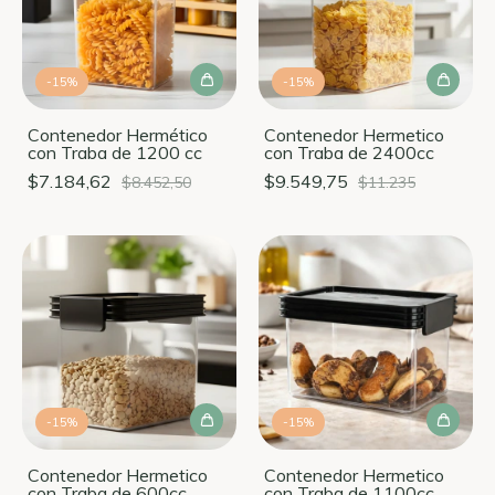
-
15
%
-
15
%
Contenedor Hermético
Contenedor Hermetico
con Traba de 1200 cc
con Traba de 2400cc
$7.184,62
$9.549,75
$8.452,50
$11.235
-
15
%
-
15
%
Contenedor Hermetico
Contenedor Hermetico
con Traba de 600cc
con Traba de 1100cc