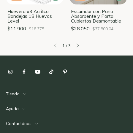
Huevera x3 Acrílico
Escurridor con Paño
Bandejas 18 Huevos
Absorbente y Porta
Level
Cubiertos Desmontable
$11.900
$28.050
$18.375
$37.800,04
1
/
3
Tienda
Ayuda
Contactános