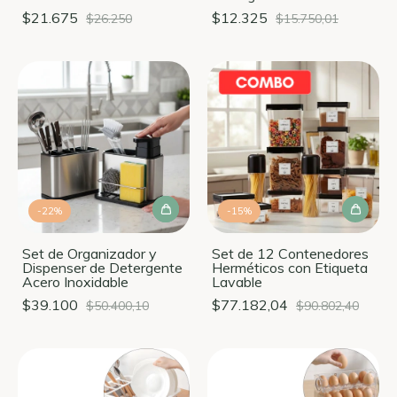
$21.675
$12.325
$26.250
$15.750,01
-
22
%
-
15
%
Set de Organizador y
Set de 12 Contenedores
Dispenser de Detergente
Herméticos con Etiqueta
Acero Inoxidable
Lavable
$39.100
$77.182,04
$50.400,10
$90.802,40