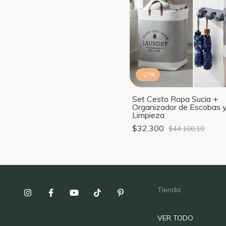
-
27
%
Set Cesto Ropa Sucia +
Organizador de Escobas 
Limpieza
$32.300
$44.100,10
Tienda
VER TODO