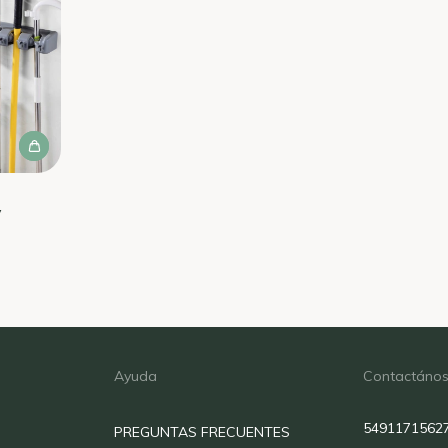
y
Ayuda
Contactáno
5491171562
PREGUNTAS FRECUENTES