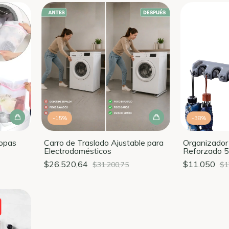
-
15
%
-
38
%
ropas
Carro de Traslado Ajustable para
Organizador
Electrodomésticos
Reforzado 5
$26.520,64
$11.050
$31.200,75
$1