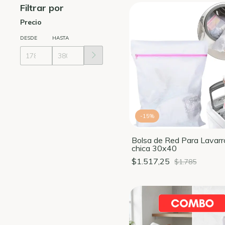
Filtrar por
Precio
DESDE
HASTA
-
15
%
Bolsa de Red Para Lavar
chica 30x40
$1.517,25
$1.785