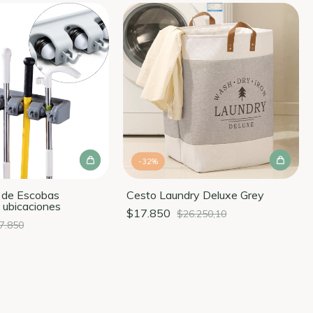
-
32
%
 de Escobas
Cesto Laundry Deluxe Grey
 ubicaciones
$17.850
$26.250,10
7.850